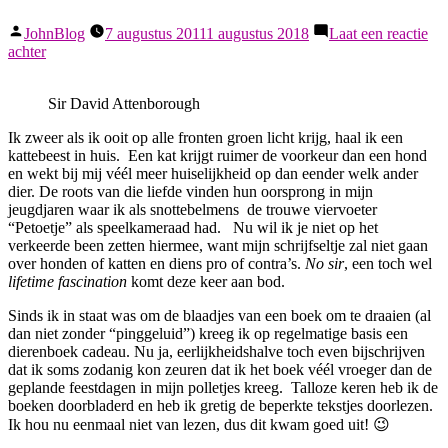
Geplaatst
JohnBlog
7 augustus 2011
1 augustus 2018
Laat een reactie
door
op
achter
Sir
Narrator
Sir David Attenborough
Ik zweer als ik ooit op alle fronten groen licht krijg, haal ik een
kattebeest in huis. Een kat krijgt ruimer de voorkeur dan een hond
en wekt bij mij véél meer huiselijkheid op dan eender welk ander
dier. De roots van die liefde vinden hun oorsprong in mijn
jeugdjaren waar ik als snottebelmens de trouwe viervoeter
“Petoetje” als speelkameraad had. Nu wil ik je niet op het
verkeerde been zetten hiermee, want mijn schrijfseltje zal niet gaan
over honden of katten en diens pro of contra’s.
No sir
, een toch wel
lifetime fascination
komt deze keer aan bod.
Sinds ik in staat was om de blaadjes van een boek om te draaien (al
dan niet zonder “pinggeluid”) kreeg ik op regelmatige basis een
dierenboek cadeau. Nu ja, eerlijkheidshalve toch even bijschrijven
dat ik soms zodanig kon zeuren dat ik het boek véél vroeger dan de
geplande feestdagen in mijn polletjes kreeg. Talloze keren heb ik de
boeken doorbladerd en heb ik gretig de beperkte tekstjes doorlezen.
Ik hou nu eenmaal niet van lezen, dus dit kwam goed uit! 😉