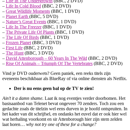
–
Life In The Undergrowth
(BBC, 2 DVD)
–
Life In Cold Blood
(BBC, 2 DVD)
–
Great Wildlife Moments
(BBC, 1 DVD)
–
Planet Earth
(BBC, 5 DVD)
–
Nature’s Great Events
(BBC, 1 DVD)
–
Life In The Freezer
(BBC, 1 DVD)
–
The Private Life Of Plants
(BBC, 1 DVD)
–
The Life Of Birds
(BBC, 1 DVD)
–
Frozen Planet
(BBC, 3 DVD)
–
First Life
(BBC, 2 DVD)
–
The Hunt
(BBC, 3 DVD)
–
David Attenborough – 60 Years In The Wild
(BBC, 2 DVD)
–
Rise Of Animals – Triumph Of The Vertebrates
(BBC, 2 DVD)
Vind je DVD ouderwets? Geen paniek, een reeks titels zijn
eveneens beschikbaar als BlueRay of via online diensten als Netflix.
Der is nu eens geen bal op de TV te zien!
Ain’t it a damn shame.
Laat ik nog eventjes verder doorbomen. Het
basisaanbod van Telenet bevat ongeveer 70 zenders. Toch zou een
gedachte zoals de titelzin wel eens durven in je hoofd ontspruiten. In
het kader van dit schrijfsel, en ondanks het euvel dat er ook hier wel
wat herhaling voorkomt en sir Attenborough hier zijn stem zelden
laat horen…
why not try one of these for a change?