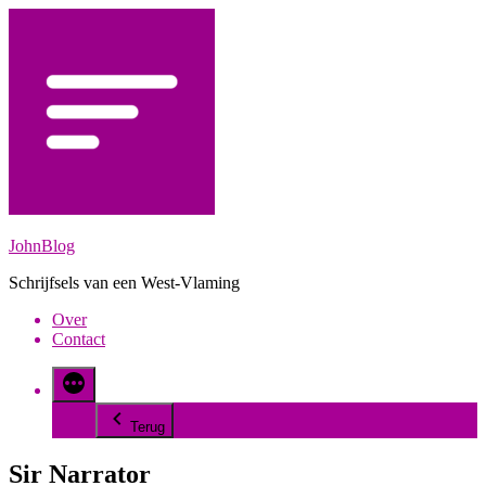
Spring
naar
de
inhoud
JohnBlog
Schrijfsels van een West-Vlaming
Over
Contact
Terug
Sir Narrator