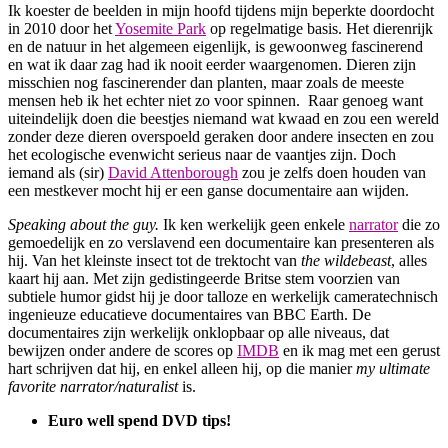
Ik koester de beelden in mijn hoofd tijdens mijn beperkte doordocht
in 2010 door het
Yosemite Park
op regelmatige basis. Het dierenrijk
en de natuur in het algemeen eigenlijk, is gewoonweg fascinerend
en wat ik daar zag had ik nooit eerder waargenomen. Dieren zijn
misschien nog fascinerender dan planten, maar zoals de meeste
mensen heb ik het echter niet zo voor spinnen. Raar genoeg want
uiteindelijk doen die beestjes niemand wat kwaad en zou een wereld
zonder deze dieren overspoeld geraken door andere insecten en zou
het ecologische evenwicht serieus naar de vaantjes zijn. Doch
iemand als (sir)
David Attenborough
zou je zelfs doen houden van
een mestkever mocht hij er een ganse documentaire aan wijden.
Speaking about the guy.
Ik ken werkelijk geen enkele
narrator
die zo
gemoedelijk en zo verslavend een documentaire kan presenteren als
hij. Van het kleinste insect tot de trektocht van
the wildebeast
, alles
kaart hij aan. Met zijn gedistingeerde Britse stem voorzien van
subtiele humor gidst hij je door talloze en werkelijk cameratechnisch
ingenieuze educatieve documentaires van BBC Earth. De
documentaires zijn werkelijk onklopbaar op alle niveaus, dat
bewijzen onder andere de scores op
IMDB
en ik mag met een gerust
hart schrijven dat hij, en enkel alleen hij, op die manier
my ultimate
favorite narrator/naturalist
is.
Euro well spend DVD tips!