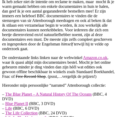
Ik heb zeker niet de intentie om reclame te maken, maar mocht ik je
warm gemaakt hebben om enkele documentaires in huis te halen,
dan geef ik je een aantal gegarandeerde bestsellers mee! Er zijn
immers een heleboel BBC documentaires te vinden die de
stemzegen van sir Attenborough meedragen en ook al beken ik dat
ik stilaan een verzamelaar begin te worden, ik zou werkelijk alle
documentaires kunnen neerkribbelen. Voor iedereen die zich een
beetje dierenvriend en/of natuurliefhebber noemt, zijn al deze
documentaires een must. De meeste zijn zelfs compleet geschreven
en ingesproken door de Engelsman
himself
terwijl hij te velde op
onderzoek gaat.
De onderstaande links linken naar de webwinkel
Amazon.co.uk
,
waar ik quasi altijd mijn documentaires bestel. Mocht je het online
gebeuren minder je ding vinden dan zijn héél wat edities ook
gewoon offline beschikbaar in winkels zoals Standaard Boekhandel,
Fnac of
Free Record Shop
. (pssst,…vergelijk de prijzen!)
Hieronder mijn persoonlijke “narrated” Attenborough collectie:
–
The Blue Planet – A Natural History Of The Oceans
(BBC, 4
DVD)
–
Blue Planet II
(BBC, 3 DVD)
–
Life
(BBC, 6 DVD)
–
The Life Collection
(BBC, 24 DVD)