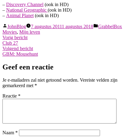
–
Discovery Channel
(ook in HD)
–
National Geographic
(ook in HD)
–
Animal Planet
(ook in HD)
Geplaatst
Geplaatst
JohnBlog
7 augustus 2011
1 augustus 2018
GrabbelBox
door
in
Movies
,
Mijn leven
Berichtnavigatie
Vorig
Vorig bericht
bericht:
Club 27
Volgend
Volgend bericht
bericht:
GBM: Mousehunt
Geef een reactie
Je e-mailadres zal niet getoond worden.
Vereiste velden zijn
gemarkeerd met
*
Reactie
*
Naam
*