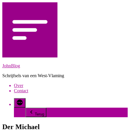
Spring
naar
de
inhoud
JohnBlog
Schrijfsels van een West-Vlaming
Over
Contact
Terug
Der Michael