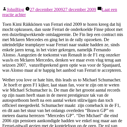
Geplaatst
JohnBlog
27 december 2009
27 december 2009
Laat een
door
op
reactie achter
Der
Toen Kimi Räikkönen van Ferrari eind 2009 te horen kreeg dat hij
Michael
mocht opkrassen, dan suste Ferrari de onderkoelde Finse piloot met
een duizelingwekkende ontslagpremie. De Fin liep een contract mis
met Mclaren Mercedes en ging het in de rally opzoeken. De
uiteindelijke teamplayer waar Ferrari naar snakte hadden ze, sinds
enkele jaren terug, in het vizier gekregen, namelijk Fernando
Alonso. Aangezien de toekomst van Renault in de F1 erg onzeker
was/is en Mclaren Mercedes, denken we maar even vlug terug aan
seizoen 2007, vanzelfsprekend geen optie was voor de Spanjaard,
was Alonso maar al te happig het aanbod van Ferrari te accepteren.
Wether you love or hate him, this leads us to Michael Schumacher.
Je hoeft er geen F1 kijker, laat staan fan, voor te zijn om te weten
wie Michael Schumacher is. De man die het grootst aantal records
op zijn naam heeft staan in de meest prestigieuze tak van de
autosportboom heeft na een aantal weken stilzwijgen dan toch
officieel meegedeeld. Schumacher maakt zijn comeback in de F1,
en dit aan het stuur van het onlangs overleden “Brawn GP” en
meteen daarna herrezen “Mercedes GP”. “Der Michael” die eind
2006 zijn pensioen aankondigde hadden we enkel nog maar aan de
Ferrari-pitwall gezien met de koptelefoon op de oren. De rol van