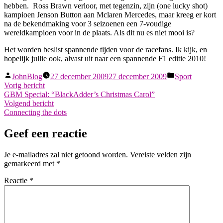
hebben. Ross Brawn verloor, met tegenzin, zijn (one lucky shot)
kampioen Jenson Button aan Mclaren Mercedes, maar kreeg er kort
na de bekendmaking voor 3 seizoenen een 7-voudige
wereldkampioen voor in de plaats. Als dit nu es niet mooi is?
Het worden beslist spannende tijden voor de racefans. Ik kijk, en
hopelijk jullie ook, alvast uit naar een spannende F1 editie 2010!
Geplaatst
Geplaatst
JohnBlog
27 december 2009
27 december 2009
Sport
door
in
Berichtnavigatie
Vorig
Vorig bericht
bericht:
GBM Special: “BlackAdder’s Christmas Carol”
Volgend
Volgend bericht
bericht:
Connecting the dots
Geef een reactie
Je e-mailadres zal niet getoond worden.
Vereiste velden zijn
gemarkeerd met
*
Reactie
*