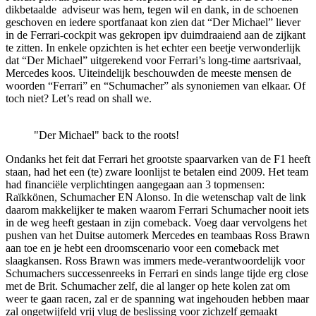
dikbetaalde adviseur was hem, tegen wil en dank, in de schoenen
geschoven en iedere sportfanaat kon zien dat “Der Michael” liever
in de Ferrari-cockpit was gekropen ipv duimdraaiend aan de zijkant
te zitten. In enkele opzichten is het echter een beetje verwonderlijk
dat “Der Michael” uitgerekend voor Ferrari’s long-time aartsrivaal,
Mercedes koos. Uiteindelijk beschouwden de meeste mensen de
woorden “Ferrari” en “Schumacher” als synoniemen van elkaar. Of
toch niet? Let’s read on shall we.
"Der Michael" back to the roots!
Ondanks het feit dat Ferrari het grootste spaarvarken van de F1 heeft
staan, had het een (te) zware loonlijst te betalen eind 2009. Het team
had financiële verplichtingen aangegaan aan 3 topmensen:
Raïkkönen, Schumacher EN Alonso. In die wetenschap valt de link
daarom makkelijker te maken waarom Ferrari Schumacher nooit iets
in de weg heeft gestaan in zijn comeback. Voeg daar vervolgens het
pushen van het Duitse automerk Mercedes en teambaas Ross Brawn
aan toe en je hebt een droomscenario voor een comeback met
slaagkansen. Ross Brawn was immers mede-verantwoordelijk voor
Schumachers successenreeks in Ferrari en sinds lange tijde erg close
met de Brit. Schumacher zelf, die al langer op hete kolen zat om
weer te gaan racen, zal er de spanning wat ingehouden hebben maar
zal ongetwijfeld vrij vlug de beslissing voor zichzelf gemaakt